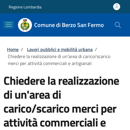
Salta al contenuto principale
Skip to footer content
Regione Lombardia
Comune di Berzo San Fermo
Briciole di pane
Home
/
Lavori pubblici e mobilità urbana
/
Chiedere la realizzazione di un'area di carico/scarico
merci per attività commerciali e artigianali
Chiedere la realizzazione
di un'area di
carico/scarico merci per
attività commerciali e