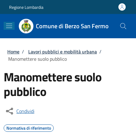
Salta al contenuto principale
Skip to footer content
Regione Lombardia
Comune di Berzo San Fermo
Briciole di pane
Home
/
Lavori pubblici e mobilità urbana
/
Manomettere suolo pubblico
Manomettere suolo
pubblico
Condividi
Normativa di riferimento