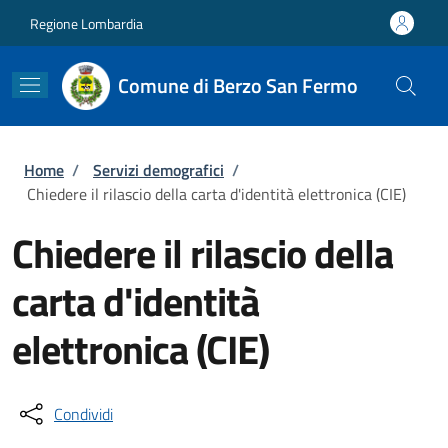
Salta al contenuto principale
Skip to footer content
Regione Lombardia
Comune di Berzo San Fermo
Briciole di pane
Home
/
Servizi demografici
/
Chiedere il rilascio della carta d'identità elettronica (CIE)
Chiedere il rilascio della
carta d'identità
elettronica (CIE)
Condividi