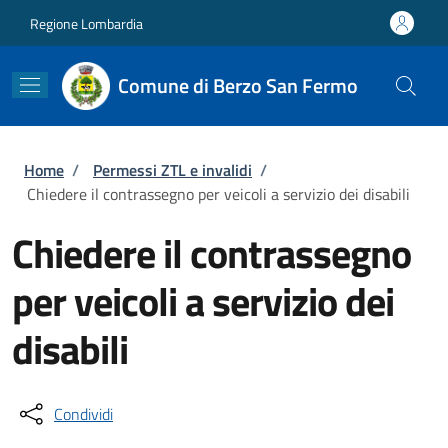
Salta al contenuto principale
Skip to footer content
Regione Lombardia
Comune di Berzo San Fermo
Briciole di pane
Home
/
Permessi ZTL e invalidi
/
Chiedere il contrassegno per veicoli a servizio dei disabili
Chiedere il contrassegno
per veicoli a servizio dei
disabili
Condividi