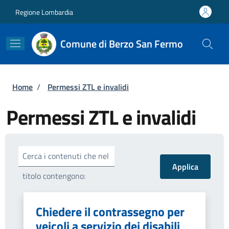
Salta al contenuto principale
Skip to footer content
Regione Lombardia
Comune di Berzo San Fermo
Briciole di pane
Home
/
Permessi ZTL e invalidi
Permessi ZTL e invalidi
Cerca i contenuti che nel
titolo contengono:
Chiedere il contrassegno per
veicoli a servizio dei disabili