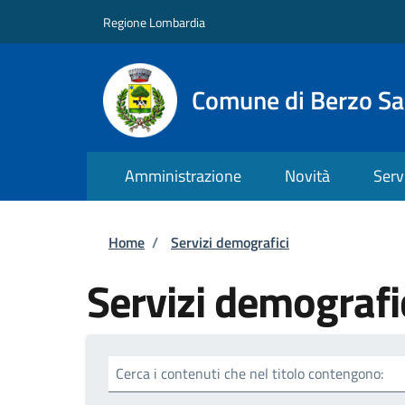
Salta al contenuto principale
Skip to footer content
Regione Lombardia
Comune di Berzo S
Amministrazione
Novità
Serv
Briciole di pane
Home
/
Servizi demografici
Servizi demografi
Cerca i contenuti che nel titolo contengono: