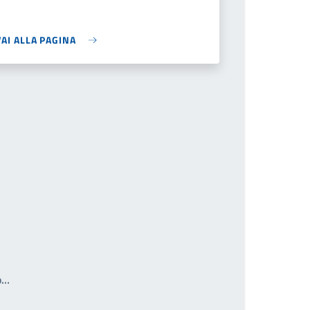
VAI ALLA PAGINA
Write the page number you want to go to
o…