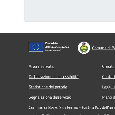
Comune di B
Footer menu
Area riservata
Crediti
Dichiarazione di accessibilità
Contatt
Statistiche del portale
Leggi l
Segnalazione disservizio
Piano d
Comune di Berzo San Fermo - Partita IVA dell'a