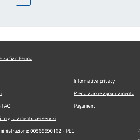
Pagina precedente
Pagina attuale
Pagina
Pagina
Pagina
Prossima pagina
erzo San Fermo
Informativa privacy
i
Prenotazione appuntamento
e FAQ
Pagamenti
i miglioramento dei servizi
mministrazione: 00566590162 - PEC:
P