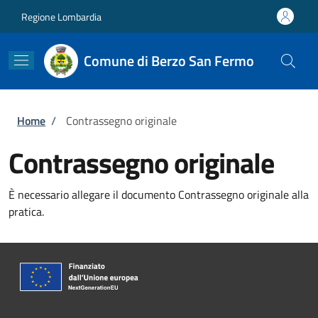
Salta al contenuto principale
Skip to footer content
Regione Lombardia
Comune di Berzo San Fermo
Briciole di pane
Home
/
Contrassegno originale
Contrassegno originale
È necessario allegare il documento Contrassegno originale alla
pratica.