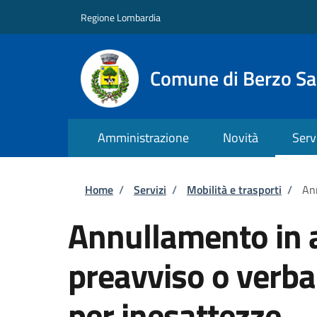
Salta al contenuto principale
Skip to footer content
Regione Lombardia
Comune di Berzo S
Amministrazione
Novità
Serv
Briciole di pane
Home
/
Servizi
/
Mobilità e trasporti
/
Ann
Annullamento in a
preavviso o verba
per inesattezze