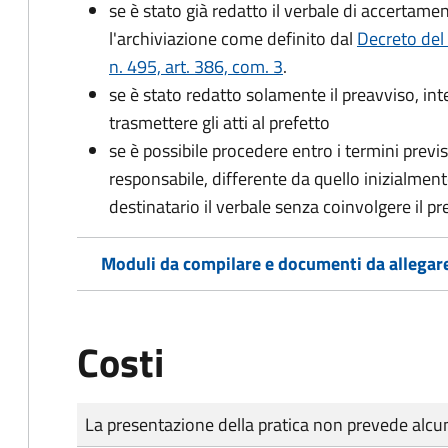
se è stato già redatto il verbale di accertament
l'archiviazione come definito dal
Decreto del
n. 495, art. 386, com. 3
.
se è stato redatto solamente il preavviso, in
trasmettere gli atti al prefetto
se è possibile procedere entro i termini previst
responsabile, differente da quello inizialmente
destinatario il verbale senza coinvolgere il pr
Moduli da compilare e documenti da allegar
Costi
Tipo di pagamento
Importo
La presentazione della pratica non prevede al