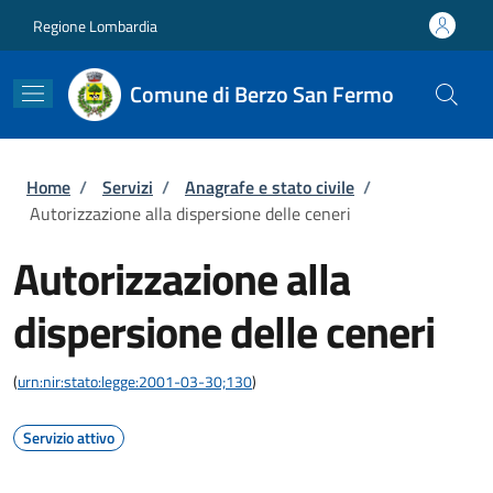
Salta al contenuto principale
Skip to footer content
Regione Lombardia
Comune di Berzo San Fermo
Briciole di pane
Home
/
Servizi
/
Anagrafe e stato civile
/
Autorizzazione alla dispersione delle ceneri
Autorizzazione alla
dispersione delle ceneri
(
urn:nir:stato:legge:2001-03-30;130
)
Servizio attivo