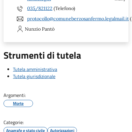
035/821122
(Telefono)
protocollo@comuneberzosanfermo.legalmail.it
(
Nunzio
Pantò
Strumenti di tutela
Tutela amministrativa
Tutela giurisdizionale
Argomenti:
Morte
Categorie:
Anagrafe e stato civile
Autorizzazioni