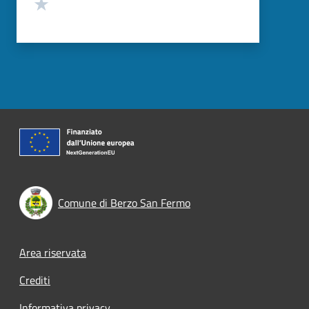
Valuta 1 stelle su 5
Comune di Berzo San Fermo
Footer menu
Area riservata
Crediti
Informativa privacy