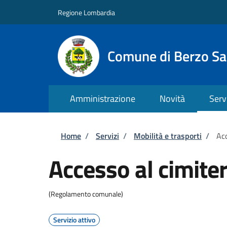
Salta al contenuto principale
Skip to footer content
Regione Lombardia
Comune di Berzo S
Amministrazione
Novità
Serv
Briciole di pane
Home
/
Servizi
/
Mobilità e trasporti
/
Acc
Accesso al cimite
(Regolamento comunale)
Servizio attivo