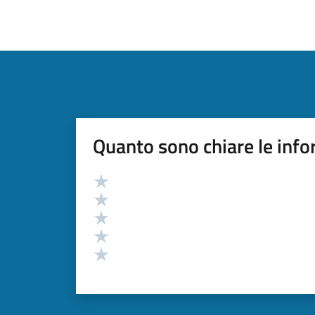
Quanto sono chiare le info
Valutazione
Valuta 5 stelle su 5
Valuta 4 stelle su 5
Valuta 3 stelle su 5
Valuta 2 stelle su 5
Valuta 1 stelle su 5