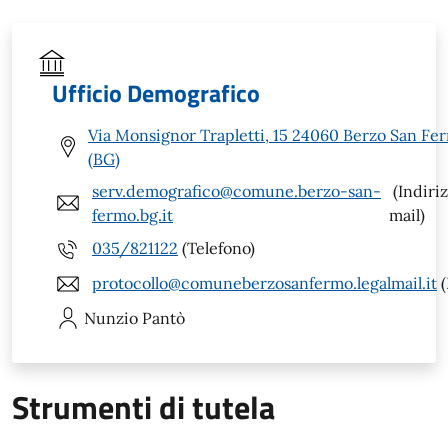
Ufficio Demografico
Via Monsignor Trapletti, 15 24060 Berzo San Fe
(BG)
serv.demografico@comune.berzo-san-
(Indiri
fermo.bg.it
mail)
035/821122
(Telefono)
protocollo@comuneberzosanfermo.legalmail.it
(
Nunzio
Pantò
Strumenti di tutela