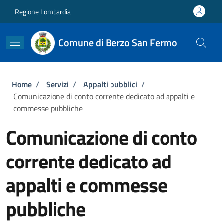
Salta al contenuto principale
Skip to footer content
Regione Lombardia
Comune di Berzo San Fermo
Briciole di pane
Home
/
Servizi
/
Appalti pubblici
/
Comunicazione di conto corrente dedicato ad appalti e
commesse pubbliche
Comunicazione di conto
corrente dedicato ad
appalti e commesse
pubbliche