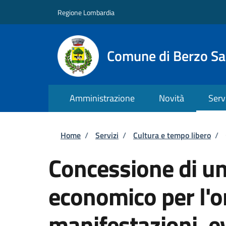
Salta al contenuto principale
Skip to footer content
Regione Lombardia
Comune di Berzo S
Amministrazione
Novità
Serv
Briciole di pane
Home
/
Servizi
/
Cultura e tempo libero
/
Concessione di un
economico per l'o
manifestazioni, ev