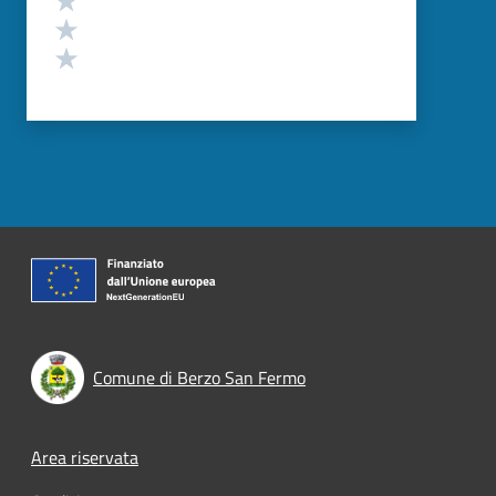
Valuta 2 stelle su 5
Valuta 1 stelle su 5
Comune di Berzo San Fermo
Footer menu
Area riservata