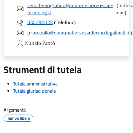
serv.demografico@comune.berzo-san-
(Indiri
fermo.bg.it
mail)
035/821122
(Telefono)
protocollo@comuneberzosanfermo.legalmail.it
(
Nunzio
Pantò
Strumenti di tutela
Tutela amministrativa
Tutela giurisdizionale
Argomenti:
Tempo libero