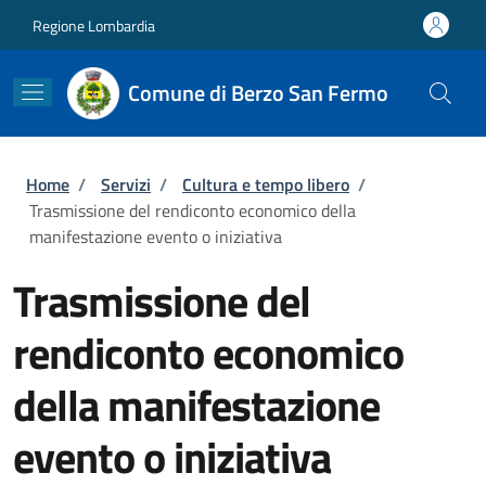
Salta al contenuto principale
Skip to footer content
Regione Lombardia
Comune di Berzo San Fermo
Briciole di pane
Home
/
Servizi
/
Cultura e tempo libero
/
Trasmissione del rendiconto economico della
manifestazione evento o iniziativa
Trasmissione del
rendiconto economico
della manifestazione
evento o iniziativa