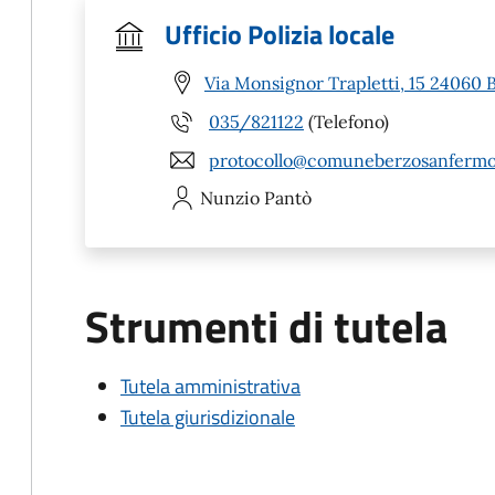
Ufficio Polizia locale
Via Monsignor Trapletti, 15 24060 
035/821122
(Telefono)
protocollo@comuneberzosanfermo.l
Nunzio
Pantò
Strumenti di tutela
Tutela amministrativa
Tutela giurisdizionale