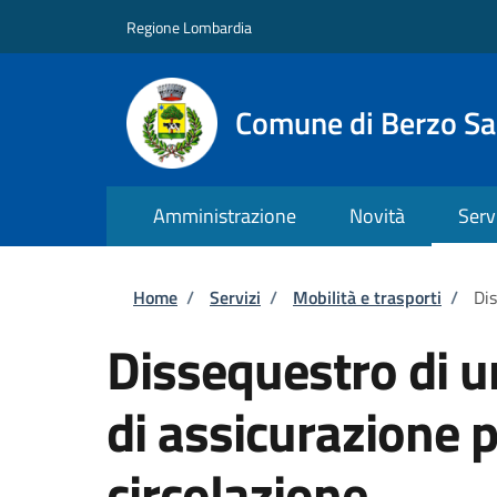
Salta al contenuto principale
Skip to footer content
Regione Lombardia
Comune di Berzo S
Amministrazione
Novità
Serv
Briciole di pane
Home
/
Servizi
/
Mobilità e trasporti
/
Dis
Dissequestro di u
di assicurazione p
circolazione