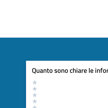
Quanto sono chiare le info
Valutazione
Valuta 5 stelle su 5
Valuta 4 stelle su 5
Valuta 3 stelle su 5
Valuta 2 stelle su 5
Valuta 1 stelle su 5