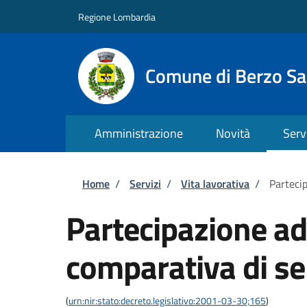
Salta al contenuto principale
Skip to footer content
Regione Lombardia
Comune di Berzo S
Amministrazione
Novità
Serv
Briciole di pane
Home
/
Servizi
/
Vita lavorativa
/
Parteci
Partecipazione a
comparativa di se
(
urn:nir:stato:decreto.legislativo:2001-03-30;165
)