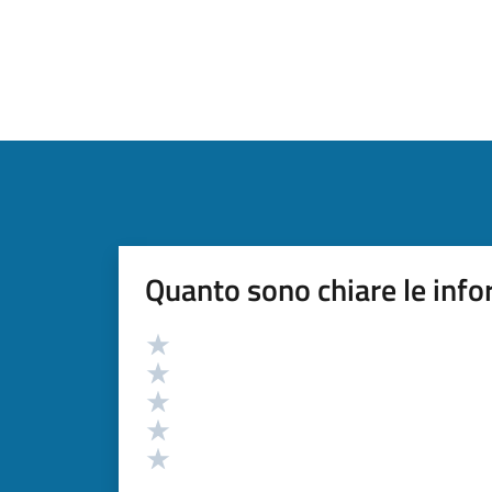
Quanto sono chiare le info
Valutazione
Valuta 5 stelle su 5
Valuta 4 stelle su 5
Valuta 3 stelle su 5
Valuta 2 stelle su 5
Valuta 1 stelle su 5