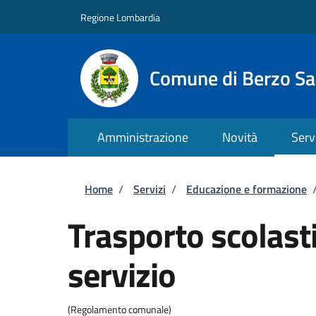
Salta al contenuto principale
Skip to footer content
Regione Lombardia
Comune di Berzo S
Amministrazione
Novità
Serv
Briciole di pane
Home
/
Servizi
/
Educazione e formazione
Trasporto scolasti
servizio
(Regolamento comunale)