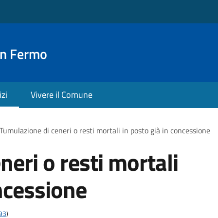
an Fermo
izi
Vivere il Comune
Tumulazione di ceneri o resti mortali in posto già in concessione
eri o resti mortali
oncessione
t93
)