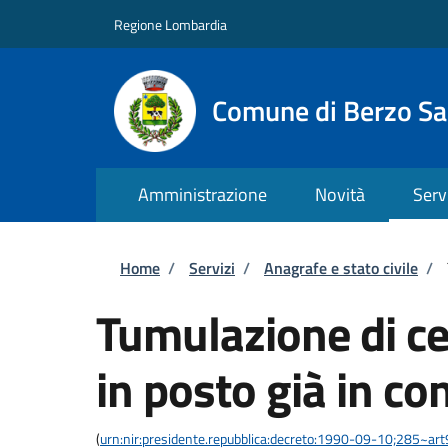
Salta al contenuto principale
Skip to footer content
Regione Lombardia
Comune di Berzo S
Amministrazione
Novità
Serv
Briciole di pane
Home
/
Servizi
/
Anagrafe e stato civile
/
Tumulazione di cen
in posto già in c
(
urn:nir:presidente.repubblica:decreto:1990-09-10;285~ar