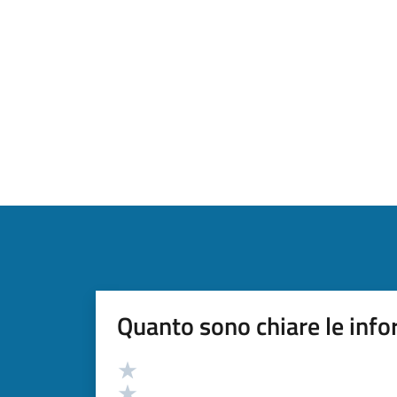
Quanto sono chiare le info
Valutazione
Valuta 5 stelle su 5
Valuta 4 stelle su 5